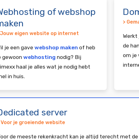
Webhosting of webshop
Dom
maken
> Gema
 Jouw eigen website op internet
Werkt 
de han
il je een gave
webshop maken
of heb
om je 
e gewoon
webhosting
nodig? Bij
intern
imexx haal je alles wat je nodig hebt
nel in huis.
Dedicated server
 Voor je groeiende website
oor de meeste rekenkracht kan je altijd terecht met de