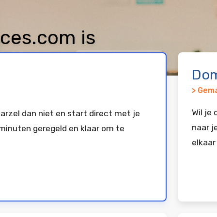
ces.com is
keerd bij
Vimexx
Dom
> Gema
Wil je
arzel dan niet en start direct met je
naar j
minuten geregeld en klaar om te
elkaar